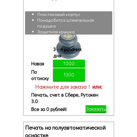
Пластиковый корпус
Понадобится штемпельная
подушка
Защитная крышка
3 - 4 рабочих
дня
1000
Новая
По
1300
оттиску
Нажмите для заказа ↑
или:
Печать, счет в Сбере, Рутокен
3.0
Заказать
Все за 0 рублей!
Печать на полуавтоматической
оснастке