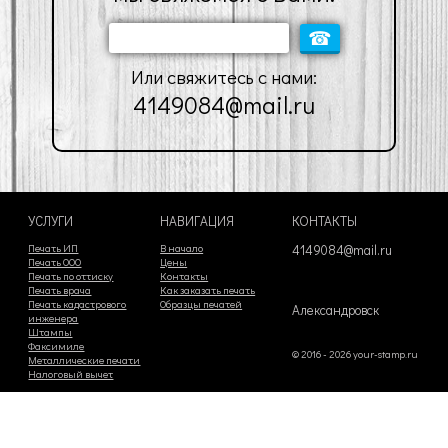
Или свяжитесь с нами:
4149084@mail.ru
УСЛУГИ
НАВИГАЦИЯ
КОНТАКТЫ
Печать ИП
В начало
4149084@mail.ru
Печать ООО
Цены
Печать по оттиску
Контакты
Печать врача
Как заказать печать
Печать кадастрового
Образцы печатей
Александровск
инженера
Штампы
Факсимиле
© 2016 - 2026 your-stamp.ru
Металлические печати
Налоговый вычет