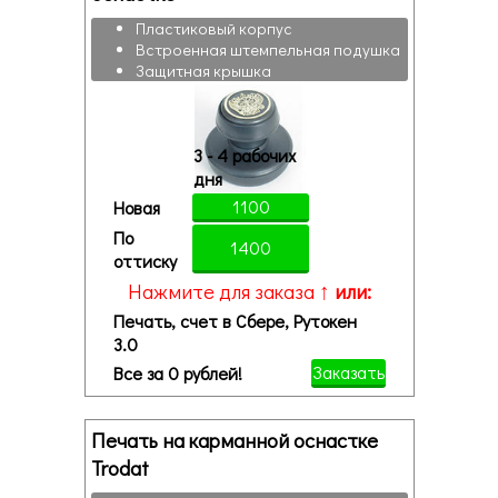
Пластиковый корпус
Встроенная штемпельная подушка
Защитная крышка
3 - 4 рабочих
дня
1100
Новая
По
1400
оттиску
Нажмите для заказа ↑
или:
Печать, счет в Сбере, Рутокен
3.0
Заказать
Все за 0 рублей!
Печать на карманной оснастке
Trodat